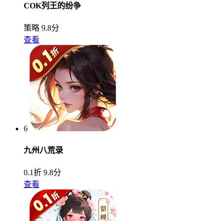
COK列王的纷争
策略
9.8分
查看
6
九州八荒录
0.1折
9.8分
查看