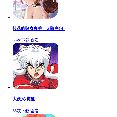
校花的贴身高手：天阶岛OL
60次下载
查看
犬夜叉-觉醒
66次下载
查看