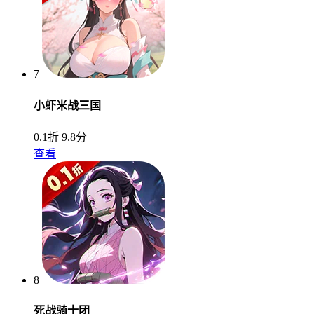
7
小虾米战三国
0.1折
9.8分
查看
8
死战骑士团