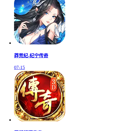
莽荒纪-纪宁传奇
07-15