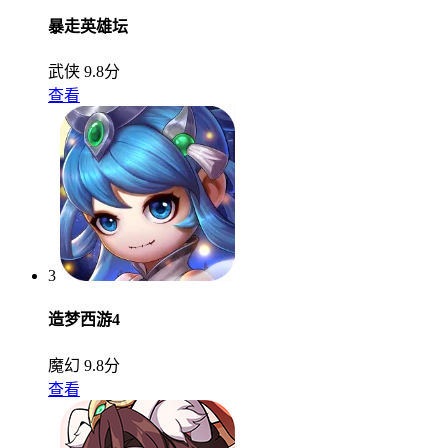
暴走英雄坛
武侠
9.8分
查看
3
造梦西游4
魔幻
9.8分
查看