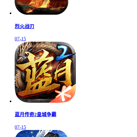
烈火战刃
07-15
蓝月传奇2皇城争霸
07-15