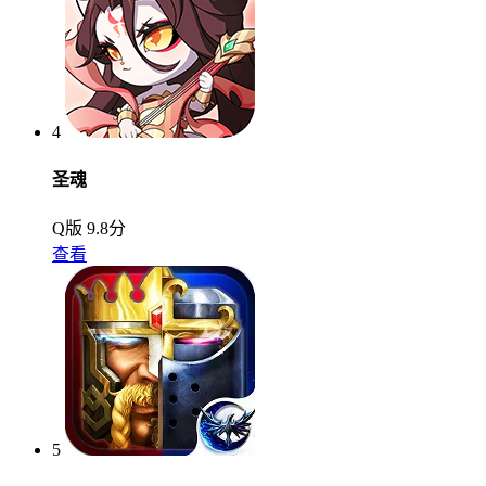
4
圣魂
Q版
9.8分
查看
5