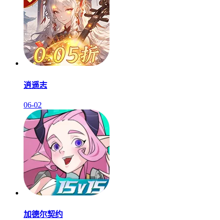
逍遥志
06-02
加德尔契约