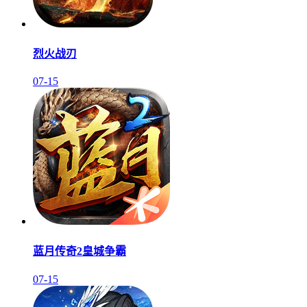
烈火战刃
07-15
蓝月传奇2皇城争霸
07-15