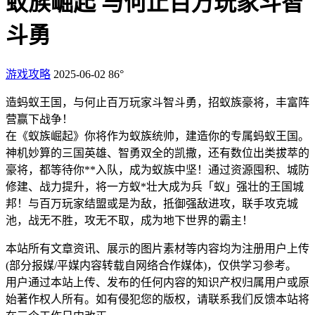
蚁族崛起 与何止百万玩家斗智
斗勇
游戏攻略
2025-06-02
86°
造蚂蚁王国，与何止百万玩家斗智斗勇，招蚁族豪将，丰富阵
营赢下战争！
在《蚁族崛起》你将作为蚁族统帅，建造你的专属蚂蚁王国。
神机妙算的三国英雄、智勇双全的凯撒，还有数位出类拔萃的
豪将，都等待你**入队，成为蚁族中坚！通过资源囤积、城防
修建、战力提升，将一方蚁*壮大成为兵「蚁」强壮的王国城
邦！与百万玩家结盟或是为敌，抵御强敌进攻，联手攻克城
池，战无不胜，攻无不取，成为地下世界的霸主！
本站所有文章资讯、展示的图片素材等内容均为注册用户上传
(部分报媒/平媒内容转载自网络合作媒体)，仅供学习参考。
用户通过本站上传、发布的任何内容的知识产权归属用户或原
始著作权人所有。如有侵犯您的版权，请联系我们反馈本站将