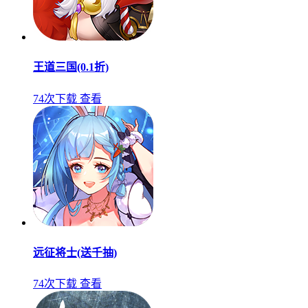
王道三国(0.1折)
74次下载
查看
远征将士(送千抽)
74次下载
查看