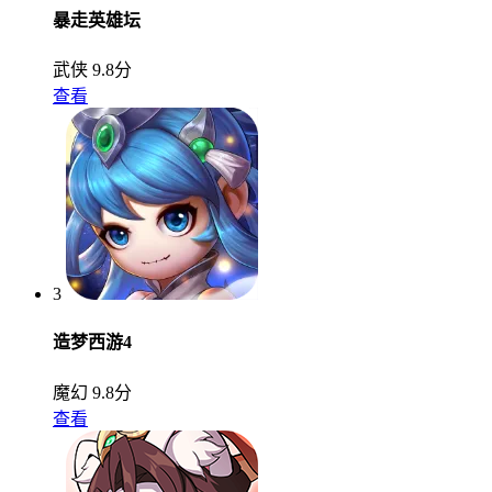
暴走英雄坛
武侠
9.8分
查看
3
造梦西游4
魔幻
9.8分
查看