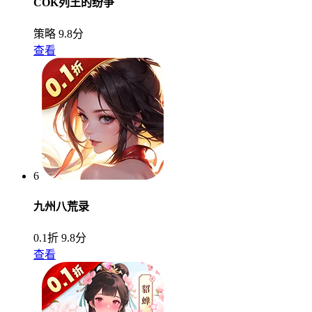
COK列王的纷争
策略
9.8分
查看
6
九州八荒录
0.1折
9.8分
查看