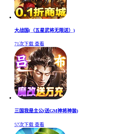
大战国(（五星武将无限送）)
71次下载
查看
三国我是主公(送GM神将神装)
57次下载
查看