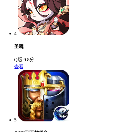
4
圣魂
Q版
9.8分
查看
5