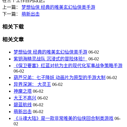
在三个工作日内改正。
上一篇：
梦想仙侠 经典的唯美玄幻仙侠类手游
下一篇：
萌新出击
相关下载
相关文章
梦想仙侠 经典的唯美玄幻仙侠类手游
06-02
紫钥海精灵战队 沉浸式的冒险体验！
06-02
《保卫要塞》红蓝对抗为主的现代化军事战争策略手游
06-02
葫芦兄弟：七子降妖 动画片为原型的手游大制
06-02
异界深渊： 大灵王
06-02
神魔之塔
06-02
大王不高兴
06-02
碧蓝航线
06-02
萌新出击
06-02
《斗魂大陆》是一款非常唯美的仙侠回合制类游戏
06-
02