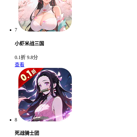
7
小虾米战三国
0.1折
9.8分
查看
8
死战骑士团